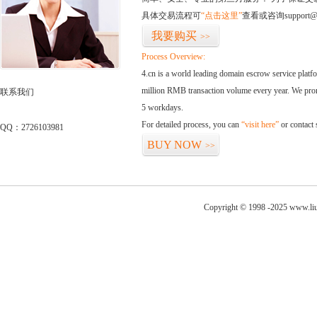
具体交易流程可
“点击这里”
查看或咨询support@
我要购买
>>
Process Overview:
4.cn is a world leading domain escrow service plat
million RMB transaction volume every year. We promi
联系我们
5 workdays.
For detailed process, you can
“visit here”
or contact
QQ：2726103981
BUY NOW
>>
Copyright © 1998 -2025 www.liu