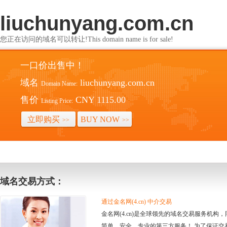
liuchunyang.com.cn
您正在访问的域名可以转让!This domain name is for sale!
一口价出售中！
域名
liuchunyang.com.cn
Domain Name:
售价
CNY 1115.00
Listing Price:
立即购买
BUY NOW
>>
>>
域名交易方式：
通过金名网(4.cn) 中介交易
金名网(4.cn)是全球领先的域名交易服务机
简单、安全、专业的第三方服务！ 为了保证交